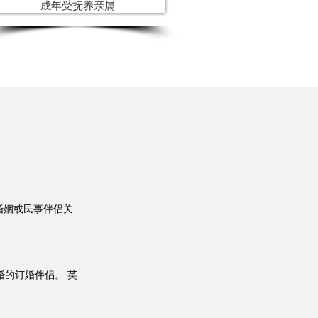
成年受抚养亲属
婚姻或民事伴侣关
婚的订婚伴侣。 英