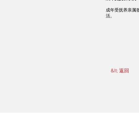
成年受抚养亲属
活。
&lt; 返回