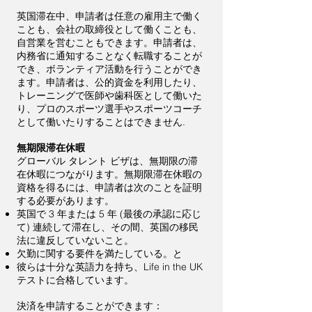
英国滞在中、申請者は任意の雇用主で働く
ことも、会社の取締役として働くことも、
自営業を営むこともできます。申請者は、
内務省に通知することなく転職することが
でき、ボランティア活動を行うことができ
ます。申請者は、公的資金を利用したり、
トレーニングで医師や歯科医として働いた
り、プロのスポーツ選手やスポーツコーチ
として働いたりすることはできません.
無期限滞在休暇
グローバル タレント ビザは、無期限の滞
在休暇につながります。無期限滞在休暇の
資格を得るには、申請者は次のことを証明
する必要があります。
英国で 3 年または 5 年 (最後の承認に応じ
て) 連続して滞在し、その間、英国の移民
法に違反していないこと。
欠勤に関する要件を満たしている。と
彼らは十分な英語力を持ち、Life in the UK
テストに合格しています。
決済を申請することができます：