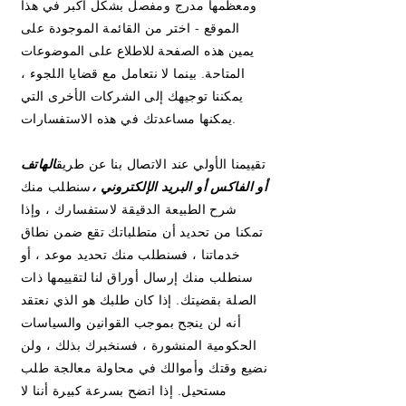
ومعظمها مدرج ومفصل بشكل أكبر في هذا
الموقع - اختر من القائمة الموجودة على
يمين هذه الصفحة للاطلاع على الموضوعات
المتاحة. بينما لا نتعامل مع قضايا اللجوء ،
يمكننا توجيهك إلى الشركات الأخرى التي
يمكنها مساعدتك في هذه الاستفسارات.
تقييمنا الأولي عند الاتصال بنا عن طريق
الهاتف
أو الفاكس أو البريد الإلكتروني ،
سنطلب منك
شرح الطبيعة الدقيقة لاستفسارك ، وإذا
تمكنا من تحديد أن متطلباتك تقع ضمن نطاق
خدماتنا ، فسنطلب منك تحديد موعد ، أو
سنطلب منك إرسال أوراق لنا لتقييمها ذات
الصلة بقضيتك. إذا كان طلبك هو الذي نعتقد
أنه لن ينجح بموجب القوانين والسياسات
الحكومية المنشورة ، فسنخبرك بذلك ، ولن
نضيع وقتك وأموالك في محاولة معالجة طلب
مستحيل. إذا اتضح بسرعة كبيرة أننا لا